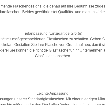
mmende Flaschendesigns, die genau auf Ihre Bedürfnisse zugesc
ardflaschen. Beides gewährleistet Qualitäts- und markenstärk
Tiefanpassung (Einzigartige Größe)
ntität mit maßgeschneiderten Glasflaschen zu schaffen. Geben 
ckelart. Gestalten Sie Ihre Flasche von Grund auf neu, damit si
andere! Sie können die richtige Glasflasche für Ihr Unternehmen
Glasflasche ansehen
Leichte Anpassung
ssungen unserer Standardglasflaschen. Mit einer niedrigen Mi
Logo hinzufügen oder den Deckeltyp ändern. Ideal für kleinere