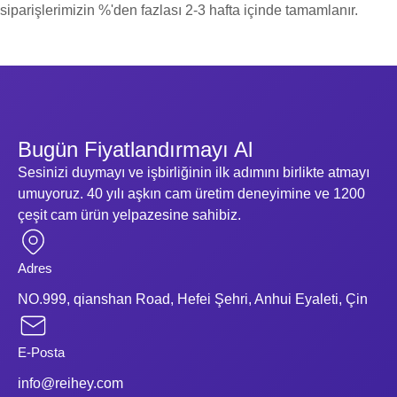
siparişlerimizin %'den fazlası 2-3 hafta içinde tamamlanır.
Bugün Fiyatlandırmayı Al
Sesinizi duymayı ve işbirliğinin ilk adımını birlikte atmayı
umuyoruz. 40 yılı aşkın cam üretim deneyimine ve 1200
çeşit cam ürün yelpazesine sahibiz.
Adres
NO.999, qianshan Road, Hefei Şehri, Anhui Eyaleti, Çin
E-Posta
info@reihey.com