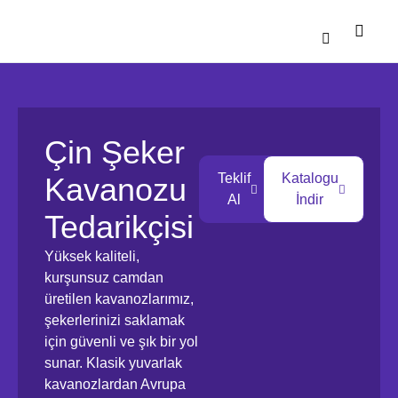
Katalog İndirme
Çin Şeker
Teklif
Katalogu
Kavanozu
Al
İndir
Tedarikçisi
Yüksek kaliteli,
kurşunsuz camdan
üretilen kavanozlarımız,
şekerlerinizi saklamak
için güvenli ve şık bir yol
sunar. Klasik yuvarlak
kavanozlardan Avrupa