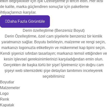
etkin değişiklikler için Işık Özelleştirme'yi tercih edin. Her ikisi
de kalite, marka güçlendiren sonuçlar için paketleme
ihtiyaçlarınızı karşılar.
Daha Fazla Görüntüle
Derin özelleştirme (Benzersiz Boyut)
Derin Özelleştirme, özel cam şişelerle benzersiz bir kimlik
yaratmanızı sağlar. Boyutu belirleyin, malzeme ve rengi seçin,
markanızı logonuzla etiketleyin ve mükemmel kap tipini seçin.
Kendi şişenizi sıfırdan tasarlayın; markanızı temsil ettiğinden ve
kesin işlevsel gereksinimlerinizi karşıladığından emin olun.
Gerçekten de başka türlü bir şişe! İşletmeniz için doğru cam
şişeyi web sitemizdeki şişe detayları tanıtımını inceleyerek
seçebilirsiniz
Boyutlar
Malzemeler
Logo
Renk
Kapatak