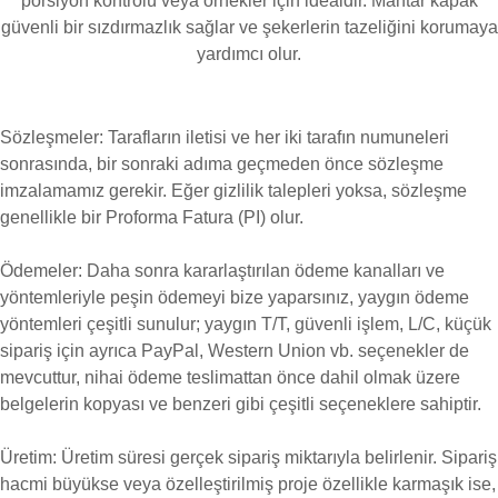
porsiyon kontrolü veya örnekler için idealdir. Mantar kapak
güvenli bir sızdırmazlık sağlar ve şekerlerin tazeliğini korumaya
yardımcı olur.
Sözleşmeler, Ödemeler, Üretim
Sözleşmeler: Tarafların iletisi ve her iki tarafın numuneleri
sonrasında, bir sonraki adıma geçmeden önce sözleşme
imzalamamız gerekir. Eğer gizlilik talepleri yoksa, sözleşme
genellikle bir Proforma Fatura (PI) olur.
Ödemeler: Daha sonra kararlaştırılan ödeme kanalları ve
yöntemleriyle peşin ödemeyi bize yaparsınız, yaygın ödeme
yöntemleri çeşitli sunulur; yaygın T/T, güvenli işlem, L/C, küçük
sipariş için ayrıca PayPal, Western Union vb. seçenekler de
mevcuttur, nihai ödeme teslimattan önce dahil olmak üzere
belgelerin kopyası ve benzeri gibi çeşitli seçeneklere sahiptir.
Üretim: Üretim süresi gerçek sipariş miktarıyla belirlenir. Sipariş
hacmi büyükse veya özelleştirilmiş proje özellikle karmaşık ise,