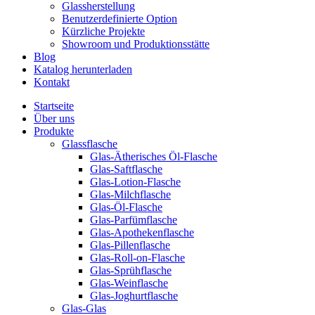
Glassherstellung
Benutzerdefinierte Option
Kürzliche Projekte
Showroom und Produktionsstätte
Blog
Katalog herunterladen
Kontakt
Startseite
Über uns
Produkte
Glassflasche
Glas-Ätherisches Öl-Flasche
Glas-Saftflasche
Glas-Lotion-Flasche
Glas-Milchflasche
Glas-Öl-Flasche
Glas-Parfümflasche
Glas-Apothekenflasche
Glas-Pillenflasche
Glas-Roll-on-Flasche
Glas-Sprühflasche
Glas-Weinflasche
Glas-Joghurtflasche
Glas-Glas