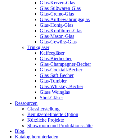
Glas-Kerzen-Glas
Glas-Süßwaren-Glas
Glas-Creme-Glas
Glas-Aufbewahrungsglas
Glas-Honig-Glas
Glas-Konfituren-Glas
Glas-Mason-Glas
Glas-Gewürz-Glas
Trinkgläser
Kaffeegläser
Glas-Bierbecher
Glas-Champagner-Becher
Glas-Cocktail-Becher
Glas-Saft-Becher
Glas-Tumbler
Glas-Whiskey-Becher
Glass Weinglas
Shot-Gläser
Ressourcen
Glassherstellung
Benutzerdefinierte Option
Kürzliche Projekte
Showroom und Produktionsstätte
Blog
Katalog herunterladen