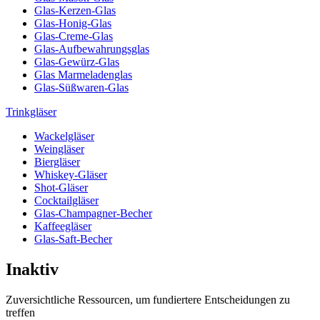
Glas-Kerzen-Glas
Glas-Honig-Glas
Glas-Creme-Glas
Glas-Aufbewahrungsglas
Glas-Gewürz-Glas
Glas Marmeladenglas
Glas-Süßwaren-Glas
Trinkgläser
Wackelgläser
Weingläser
Biergläser
Whiskey-Gläser
Shot-Gläser
Cocktailgläser
Glas-Champagner-Becher
Kaffeegläser
Glas-Saft-Becher
Inaktiv
Zuversichtliche Ressourcen, um fundiertere Entscheidungen zu
treffen