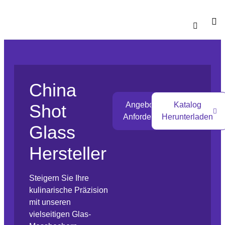
Katalo
China
Angebot
Katalog
Shot
Anfordern
Herunterladen
Glass
Hersteller
Steigern Sie Ihre
kulinarische Präzision
mit unseren
vielseitigen Glas-