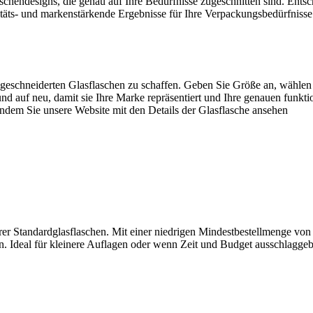
hendesigns, die genau auf Ihre Bedürfnisse zugeschnitten sind. Entsch
täts- und markenstärkende Ergebnisse für Ihre Verpackungsbedürfnisse
maßgeschneiderten Glasflaschen zu schaffen. Geben Sie Größe an, wähle
nd auf neu, damit sie Ihre Marke repräsentiert und Ihre genauen funkti
indem Sie unsere Website mit den Details der Glasflasche ansehen
er Standardglasflaschen. Mit einer niedrigen Mindestbestellmenge von
. Ideal für kleinere Auflagen oder wenn Zeit und Budget ausschlaggeb