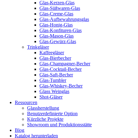
Glas-Kerzen-Glas
Glas-Süßwaren-Glas
Glas-Creme-Glas
Glas-Aufbewahrungsglas
Glas-Honig-Glas
Glas-Konfituren-Glas
Glas-Mason-Glas
Glas-Gewürz-Glas
Trinkgläser
Kaffeegläser
Glas-Bierbecher
Glas-Champagner-Becher
Glas-Cocktail-Becher
Glas-Saft-Becher
Glas-Tumbler
Glas-Whiskey-Becher
Glass Weinglas
Shot-Gläser
Ressourcen
Glassherstellung
Benutzerdefinierte Option
Kürzliche Projekte
Showroom und Produktionsstätte
Blog
Katalog herunterladen