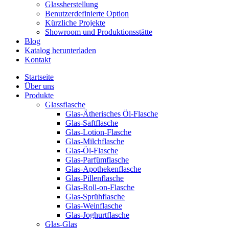
Glassherstellung
Benutzerdefinierte Option
Kürzliche Projekte
Showroom und Produktionsstätte
Blog
Katalog herunterladen
Kontakt
Startseite
Über uns
Produkte
Glassflasche
Glas-Ätherisches Öl-Flasche
Glas-Saftflasche
Glas-Lotion-Flasche
Glas-Milchflasche
Glas-Öl-Flasche
Glas-Parfümflasche
Glas-Apothekenflasche
Glas-Pillenflasche
Glas-Roll-on-Flasche
Glas-Sprühflasche
Glas-Weinflasche
Glas-Joghurtflasche
Glas-Glas