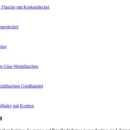
Flasche mit Korkendeckel
ymerdeckel
play
te Glas-Weinflaschen
einflaschen Großhandel
 Whisky mit Korken
t