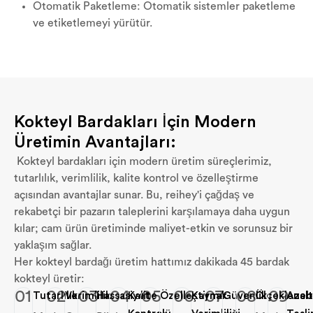
Otomatik Paketleme: Otomatik sistemler paketleme
ve etiketlemeyi yürütür.
Kokteyl Bardakları İçin Modern
Üretimin Avantajları:
Kokteyl bardakları için modern üretim süreçlerimiz,
tutarlılık, verimlilik, kalite kontrol ve özelleştirme
açısından avantajlar sunar. Bu, reihey'i çağdaş ve
rekabetçi bir pazarın taleplerini karşılamaya daha uygun
kılar; cam ürün üretiminde maliyet-etkin ve sorunsuz bir
yaklaşım sağlar.
Her kokteyl bardağı üretim hattımız dakikada 45 bardak
kokteyl üretir:
01
02
03
04
05
06
07
08
09
Tutarlılık
Verimlilik
Hassasiyet
Kalite
Özelleştirme
Kaynak
Güvenlik
Ölçeklenebil
Azalt