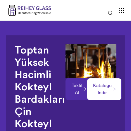
Toptan
Yüksek
Hacimli
Kokteyl
Teklif
Katalogu
Al
İndir
Bardakları
Çin
Kokteyl