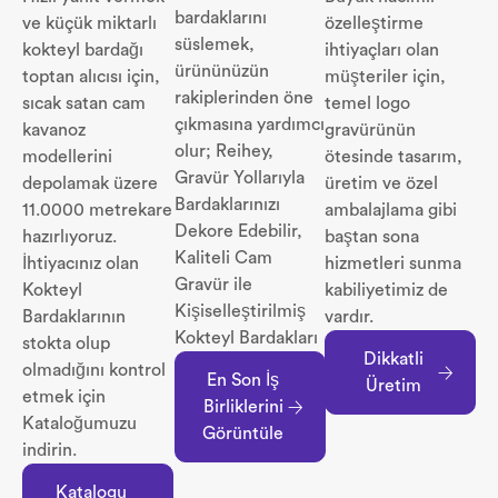
bardaklarını
ve küçük miktarlı
özelleştirme
süslemek,
kokteyl bardağı
ihtiyaçları olan
ürününüzün
toptan alıcısı için,
müşteriler için,
rakiplerinden öne
sıcak satan cam
temel logo
çıkmasına yardımcı
kavanoz
gravürünün
olur; Reihey,
modellerini
ötesinde tasarım,
Gravür Yollarıyla
depolamak üzere
üretim ve özel
Bardaklarınızı
11.0000 metrekare
ambalajlama gibi
Dekore Edebilir,
hazırlıyoruz.
baştan sona
Kaliteli Cam
İhtiyacınız olan
hizmetleri sunma
Gravür ile
Kokteyl
kabiliyetimiz de
Kişiselleştirilmiş
Bardaklarının
vardır.
Kokteyl Bardakları
stokta olup
Dikkatli
olmadığını kontrol
En Son İş
Üretim
etmek için
Birliklerini
Kataloğumuzu
Görüntüle
indirin.
Katalogu