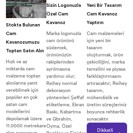
Sizin Logonuzla
Yeni Bir Tasarım
Özel Cam
Cam Kavanoz
Kavanoz
Yaptırın
Stokta Bulunan
Marka logonuzla
Cam malzemeleri
Cam
cam ürününü
için yeni bir
Kavanozumuzu
süslemek,
tasarım
Toptan Satın Alın
ürününüzün
oluşturmak, ürün
Hızlı ve az
rakiplerinden
çekiciliğini, marka
miktarda cam
ayrılmasına
temsilini ve piyasa
malzeme toptan
yardımcı olur;
farklılaştırmasını
alıcılarına yanıt
Reihey normal
artıracaktır; Reihey
verebilmek için
dekorasyon
tasarım,
popüler en çok
yöntemleri Şeffaf
mühendislik ve
satan cam
etiketleme, Ekran
üretim süreçleriniz
modellerini
Baskı, Kabartma
boyunca rehberlik
depolamak üzere
ve Gbrahim,
sunacaktır.
11.0000 metrekare
Oyma, Özel
Dikkatli