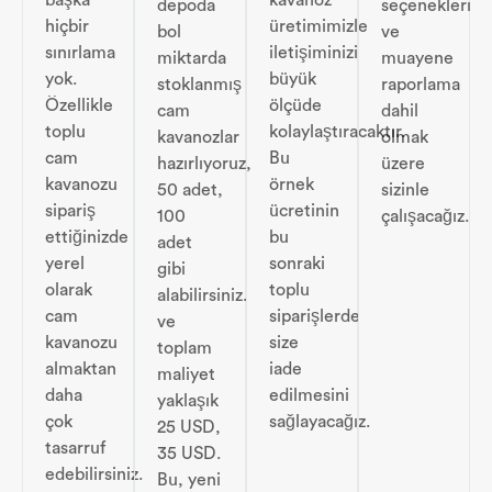
depoda
seçenekleri
hiçbir
üretimimizle
bol
ve
sınırlama
iletişiminizi
miktarda
muayene
yok.
büyük
stoklanmış
raporlama
Özellikle
ölçüde
cam
dahil
toplu
kolaylaştıracaktır.
kavanozlar
olmak
cam
Bu
hazırlıyoruz,
üzere
kavanozu
örnek
50 adet,
sizinle
sipariş
ücretinin
100
çalışacağız.
ettiğinizde
bu
adet
yerel
sonraki
gibi
olarak
toplu
alabilirsiniz.
cam
siparişlerde
ve
kavanozu
size
toplam
almaktan
iade
maliyet
daha
edilmesini
yaklaşık
çok
sağlayacağız.
25 USD,
tasarruf
35 USD.
edebilirsiniz.
Bu, yeni