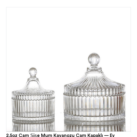
2.5oz Cam Şişe Mum Kavanozu Cam Kapaklı — Ev