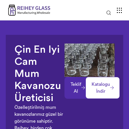
Çin En Iyi
Cam
Mum
Kavanozu
Teklif
Katalogu
Al
İndir
Üreticisi
Özelleştirilmiş mum
kavanozlarımız güzel bir
görünüme sahiptir.
Reihey, birden çok