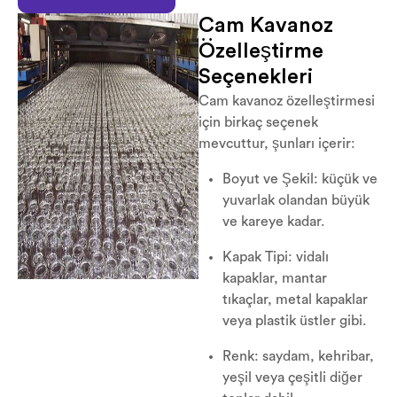
Cam Kavanoz
Özelleştirme
Seçenekleri
Cam kavanoz özelleştirmesi
için birkaç seçenek
mevcuttur, şunları içerir:
Boyut ve Şekil: küçük ve
yuvarlak olandan büyük
ve kareye kadar.
Kapak Tipi: vidalı
kapaklar, mantar
tıkaçlar, metal kapaklar
veya plastik üstler gibi.
Renk: saydam, kehribar,
yeşil veya çeşitli diğer