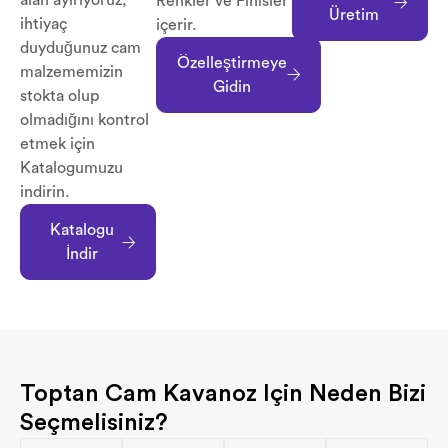
alan ayırıyoruz;
Renkler ve Finisler
Üretim
ihtiyaç
içerir.
duyduğunuz cam
Özelleştirmeye
malzememizin
Gidin
stokta olup
olmadığını kontrol
etmek için
Katalogumuzu
indirin.
Katalogu
İndir
Toptan Cam Kavanoz Için Neden Bizi
Seçmelisiniz?