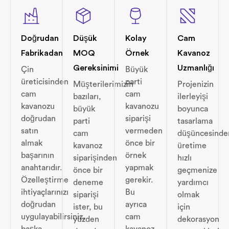
Doğrudan
Düşük
Kolay
Cam
Fabrikadan
MOQ
Örnek
Kavanoz
Gereksinimi
Uzmanlığı
Çin
Büyük
üreticisinden
parti
Müşterilerimizin
Projenizin
cam
cam
bazıları,
ilerleyişi
kavanozu
kavanozu
büyük
boyunca
doğrudan
siparişi
parti
tasarlama
satın
vermeden
cam
düşüncesinde
almak
önce bir
kavanoz
üretime
başarının
örnek
siparişinden
hızlı
anahtarıdır.
yapmak
önce bir
geçmenize
Özelleştirme
gerekir.
deneme
yardımcı
ihtiyaçlarınızı
Bu
siparişi
olmak
doğrudan
ayrıca
ister, bu
için
uygulayabilirsiniz,
cam
yüzden
dekorasyon
başka
kavanoz