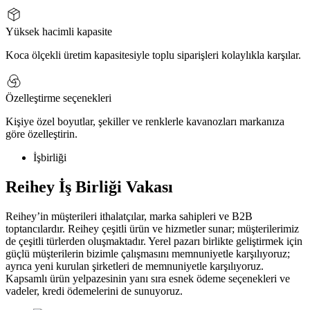
Yüksek hacimli kapasite
Koca ölçekli üretim kapasitesiyle toplu siparişleri kolaylıkla karşılar.
Özelleştirme seçenekleri
Kişiye özel boyutlar, şekiller ve renklerle kavanozları markanıza
göre özelleştirin.
İşbirliği
Reihey İş Birliği Vakası
Reihey’in müşterileri ithalatçılar, marka sahipleri ve B2B
toptancılardır. Reihey çeşitli ürün ve hizmetler sunar; müşterilerimiz
de çeşitli türlerden oluşmaktadır. Yerel pazarı birlikte geliştirmek için
güçlü müşterilerin bizimle çalışmasını memnuniyetle karşılıyoruz;
ayrıca yeni kurulan şirketleri de memnuniyetle karşılıyoruz.
Kapsamlı ürün yelpazesinin yanı sıra esnek ödeme seçenekleri ve
vadeler, kredi ödemelerini de sunuyoruz.