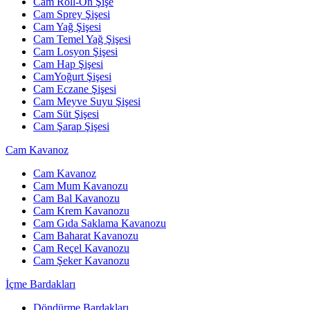
Cam Roll-On Şişe
Cam Sprey Şişesi
Cam Yağ Şişesi
Cam Temel Yağ Şişesi
Cam Losyon Şişesi
Cam Hap Şişesi
CamYoğurt Şişesi
Cam Eczane Şişesi
Cam Meyve Suyu Şişesi
Cam Süt Şişesi
Cam Şarap Şişesi
Cam Kavanoz
Cam Kavanoz
Cam Mum Kavanozu
Cam Bal Kavanozu
Cam Krem Kavanozu
Cam Gıda Saklama Kavanozu
Cam Baharat Kavanozu
Cam Reçel Kavanozu
Cam Şeker Kavanozu
İçme Bardakları
Döndürme Bardakları