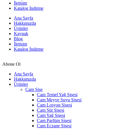
İletişim
Katalog İndirme
Ana Sayfa
Hakkımızda
Ürünler
Kaynak
Blog
İletişim
Katalog İndirme
Abone Ol
Ana Sayfa
Hakkımızda
Ürünler
Cam Şişe
Cam Temel Yağ Şişesi
Cam Meyve Suyu Şişesi
Cam Losyon Şişesi
Cam Süt Şişesi
Cam Yağ Şişesi
Cam Parfüm Şişesi
Cam Eczane Şişesi