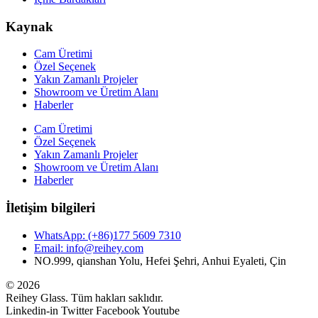
Kaynak
Cam Üretimi
Özel Seçenek
Yakın Zamanlı Projeler
Showroom ve Üretim Alanı
Haberler
Cam Üretimi
Özel Seçenek
Yakın Zamanlı Projeler
Showroom ve Üretim Alanı
Haberler
İletişim bilgileri
WhatsApp: (+86)177 5609 7310
Email: info@reihey.com
NO.999, qianshan Yolu, Hefei Şehri, Anhui Eyaleti, Çin
© 2026
Reihey Glass. Tüm hakları saklıdır.
Linkedin-in
Twitter
Facebook
Youtube