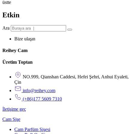
üstte
Etkin
Ara
Bize ulaşın
Reihey Cam
Üretim Toptan
NO.999, Qianshan Caddesi, Hefei Şehri, Anhui Eyaleti,
Çin
info@reihey.com
(+86)177 5609 7310
İletişime geç
Cam Şişe
Cam Parfüm Şişesi