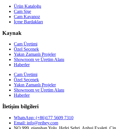
Ürün Kataloğu
Cam Şişe
Cam Kavanoz
İçme Bardakları
Kaynak
Cam Üretimi
Özel Seçenek
Yakın Zamanlı Projeler
Showroom ve Üretim Alanı
Haberler
Cam Üretimi
Özel Seçenek
Yakın Zamanlı Projeler
Showroom ve Üretim Alanı
Haberler
İletişim bilgileri
WhatsApp: (+86)177 5609 7310
Email: info@reihey.com
NO.999, qianshan Yolu, Hefei Şehri, Anhui Eyaleti, Çin