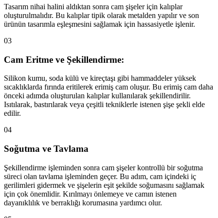
Tasarım nihai halini aldıktan sonra cam şişeler için kalıplar
oluşturulmalıdır. Bu kalıplar tipik olarak metalden yapılır ve son
ürünün tasarımla eşleşmesini sağlamak için hassasiyetle işlenir.
03
Cam Eritme ve Şekillendirme:
Silikon kumu, soda külü ve kireçtaşı gibi hammaddeler yüksek
sıcaklıklarda fırında eritilerek erimiş cam oluşur. Bu erimiş cam daha
önceki adımda oluşturulan kalıplar kullanılarak şekillendirilir.
Isıtılarak, bastırılarak veya çeşitli tekniklerle istenen şişe şekli elde
edilir.
04
Soğutma ve Tavlama
Şekillendirme işleminden sonra cam şişeler kontrollü bir soğutma
süreci olan tavlama işleminden geçer. Bu adım, cam içindeki iç
gerilimleri gidermek ve şişelerin eşit şekilde soğumasını sağlamak
için çok önemlidir. Kırılmayı önlemeye ve camın istenen
dayanıklılık ve berraklığı korumasına yardımcı olur.