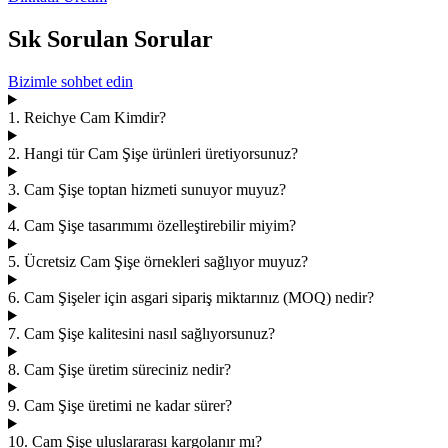
Sık Sorulan Sorular
Bizimle sohbet edin
1. Reichye Cam Kimdir?
2. Hangi tür Cam Şişe ürünleri üretiyorsunuz?
3. Cam Şişe toptan hizmeti sunuyor muyuz?
4. Cam Şişe tasarımımı özelleştirebilir miyim?
5. Ücretsiz Cam Şişe örnekleri sağlıyor muyuz?
6. Cam Şişeler için asgari sipariş miktarınız (MOQ) nedir?
7. Cam Şişe kalitesini nasıl sağlıyorsunuz?
8. Cam Şişe üretim süreciniz nedir?
9. Cam Şişe üretimi ne kadar sürer?
10. Cam Şişe uluslararası kargolanır mı?