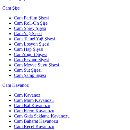
Cam Şişe
Cam Parfüm Şişesi
Cam Roll-On Şişe
Cam Sprey Şişesi
Cam Yağ Şişesi
Cam Temel Yağ Şişesi
Cam Losyon Şişesi
Cam Hap Şişesi
CamYoğurt Şişesi
Cam Eczane Şişesi
Cam Meyve Suyu Şişesi
Cam Süt Şişesi
Cam Şarap Şişesi
Cam Kavanoz
Cam Kavanoz
Cam Mum Kavanozu
Cam Bal Kavanozu
Cam Krem Kavanozu
Cam Gıda Saklama Kavanozu
Cam Baharat Kavanozu
Cam Reçel Kavanozu