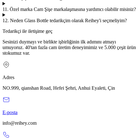
11. Özel marka Cam Şişe markalaşmasına yardımcı olabilir misiniz?
12. Neden Glass Bottle tedarikçim olarak Reihey'i seçmeliyim?
Tedarikçi ile iletişime geç
Sesinizi duymayı ve birlikte işbirliğinin ilk adımını atmayı
umuyoruz. 40'tan fazla cam üretim deneyimimiz ve 5.000 çeşit ürün
stokumuz var.
Adres
NO.999, qianshan Road, Hefei Şehri, Anhui Eyaleti, Çin
E-posta
info@reihey.com