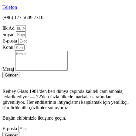
Telefon
(+86) 177 5609 7310
İlk Ad
Soyad
E-posta
Konu
Mesaj
Gönder
Reihey Glass 1981'den beri dünya çapında kaliteli cam ambalaj
tedarik ediyor — 72'den fazla ülkede markalar tarafından
güveniliyor. Her endüstrinin ihtiyaçlarını karşılamak için yenilikçi,
sürdürülebilir çözümler sunuyoruz.
Bugün ekibimizle iletişime geçin.
E-posta
Gönder