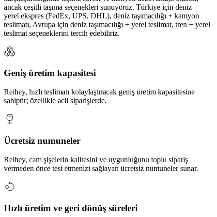
ancak çeşitli taşıma seçenekleri sunuyoruz. Türkiye için deniz +
yerel ekspres (FedEx, UPS, DHL), deniz taşımacılığı + kamyon
teslimatı, Avrupa için deniz taşımacılığı + yerel teslimat, tren + yerel
teslimat seçeneklerini tercih edebiliriz.
Geniş üretim kapasitesi
Reihey, hızlı teslimatı kolaylaştıracak geniş üretim kapasitesine
sahiptir; özellikle acil siparişlerde.
Ücretsiz numuneler
Reihey, cam şişelerin kalitesini ve uygunluğunu toplu sipariş
vermeden önce test etmenizi sağlayan ücretsiz numuneler sunar.
Hızlı üretim ve geri dönüş süreleri