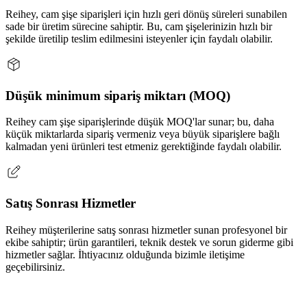
Reihey, cam şişe siparişleri için hızlı geri dönüş süreleri sunabilen
sade bir üretim sürecine sahiptir. Bu, cam şişelerinizin hızlı bir
şekilde üretilip teslim edilmesini isteyenler için faydalı olabilir.
Düşük minimum sipariş miktarı (MOQ)
Reihey cam şişe siparişlerinde düşük MOQ'lar sunar; bu, daha
küçük miktarlarda sipariş vermeniz veya büyük siparişlere bağlı
kalmadan yeni ürünleri test etmeniz gerektiğinde faydalı olabilir.
Satış Sonrası Hizmetler
Reihey müşterilerine satış sonrası hizmetler sunan profesyonel bir
ekibe sahiptir; ürün garantileri, teknik destek ve sorun giderme gibi
hizmetler sağlar. İhtiyacınız olduğunda bizimle iletişime
geçebilirsiniz.