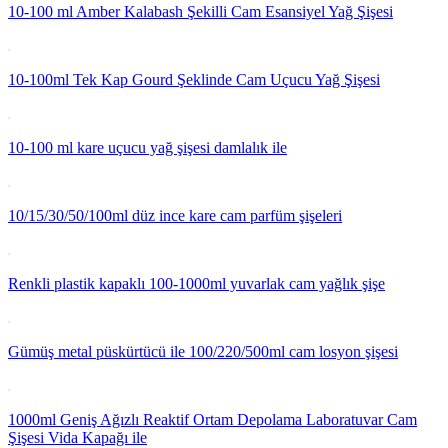
10-100 ml Amber Kalabash Şekilli Cam Esansiyel Yağ Şişesi
10-100ml Tek Kap Gourd Şeklinde Cam Uçucu Yağ Şişesi
10-100 ml kare uçucu yağ şişesi damlalık ile
10/15/30/50/100ml düz ince kare cam parfüm şişeleri
Renkli plastik kapaklı 100-1000ml yuvarlak cam yağlık şişe
Gümüş metal püskürtücü ile 100/220/500ml cam losyon şişesi
1000ml Geniş Ağızlı Reaktif Ortam Depolama Laboratuvar Cam
Şişesi Vida Kapağı ile