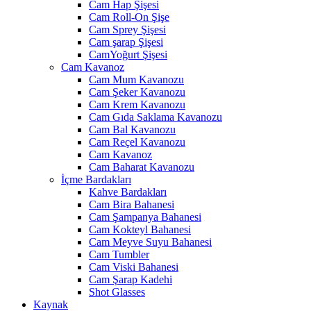
Cam Hap Şişesi
Cam Roll-On Şişe
Cam Sprey Şişesi
Cam şarap Şişesi
CamYoğurt Şişesi
Cam Kavanoz
Cam Mum Kavanozu
Cam Şeker Kavanozu
Cam Krem Kavanozu
Cam Gıda Saklama Kavanozu
Cam Bal Kavanozu
Cam Reçel Kavanozu
Cam Kavanoz
Cam Baharat Kavanozu
İçme Bardakları
Kahve Bardakları
Cam Bira Bahanesi
Cam Şampanya Bahanesi
Cam Kokteyl Bahanesi
Cam Meyve Suyu Bahanesi
Cam Tumbler
Cam Viski Bahanesi
Cam Şarap Kadehi
Shot Glasses
Kaynak