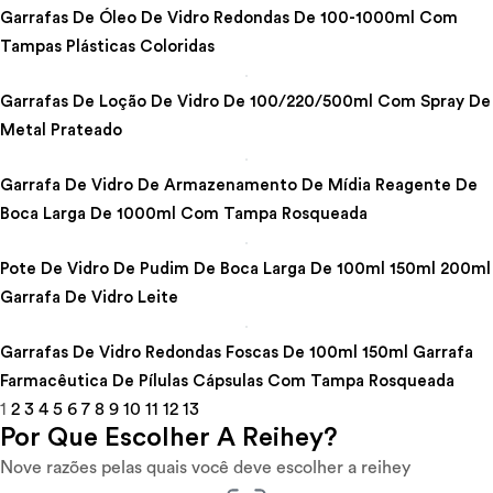
Garrafas De Óleo De Vidro Redondas De 100-1000ml Com
Tampas Plásticas Coloridas
Garrafas De Loção De Vidro De 100/220/500ml Com Spray De
Metal Prateado
Garrafa De Vidro De Armazenamento De Mídia Reagente De
Boca Larga De 1000ml Com Tampa Rosqueada
Pote De Vidro De Pudim De Boca Larga De 100ml 150ml 200ml
Garrafa De Vidro Leite
Garrafas De Vidro Redondas Foscas De 100ml 150ml Garrafa
Farmacêutica De Pílulas Cápsulas Com Tampa Rosqueada
1
2
3
4
5
6
7
8
9
10
11
12
13
Por Que Escolher A Reihey?
Nove razões pelas quais você deve escolher a reihey