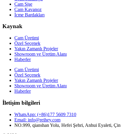
Cam Şişe
Cam Kavanoz
İçme Bardakları
Kaynak
Cam Üretimi
Özel Seçenek
Yakın Zamanlı Projeler
Showroom ve Üretim Alanı
Haberler
Cam Üretimi
Özel Seçenek
Yakın Zamanlı Projeler
Showroom ve Üretim Alanı
Haberler
İletişim bilgileri
WhatsApp: (+86)177 5609 7310
Email: info@reihey.com
NO.999, qianshan Yolu, Hefei Şehri, Anhui Eyaleti, Çin