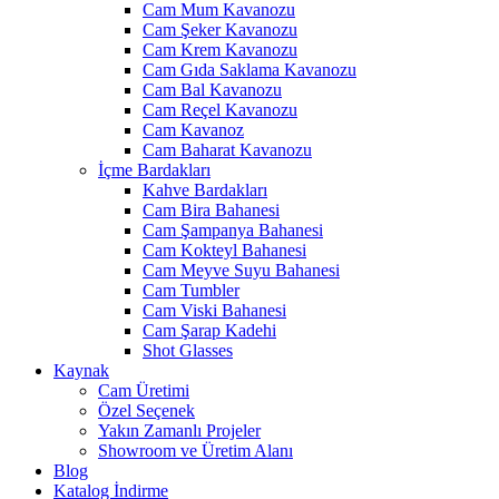
Cam Mum Kavanozu
Cam Şeker Kavanozu
Cam Krem Kavanozu
Cam Gıda Saklama Kavanozu
Cam Bal Kavanozu
Cam Reçel Kavanozu
Cam Kavanoz
Cam Baharat Kavanozu
İçme Bardakları
Kahve Bardakları
Cam Bira Bahanesi
Cam Şampanya Bahanesi
Cam Kokteyl Bahanesi
Cam Meyve Suyu Bahanesi
Cam Tumbler
Cam Viski Bahanesi
Cam Şarap Kadehi
Shot Glasses
Kaynak
Cam Üretimi
Özel Seçenek
Yakın Zamanlı Projeler
Showroom ve Üretim Alanı
Blog
Katalog İndirme