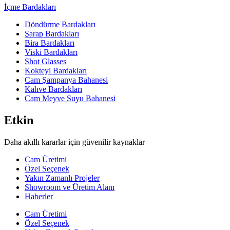
İçme Bardakları
Döndürme Bardakları
Şarap Bardakları
Bira Bardakları
Viski Bardakları
Shot Glasses
Kokteyl Bardakları
Cam Şampanya Bahanesi
Kahve Bardakları
Cam Meyve Suyu Bahanesi
Etkin
Daha akıllı kararlar için güvenilir kaynaklar
Cam Üretimi
Özel Seçenek
Yakın Zamanlı Projeler
Showroom ve Üretim Alanı
Haberler
Cam Üretimi
Özel Seçenek