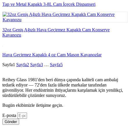
Tap ve Metal Kapaklı 3-8L Cam İçecek Dispanseri
32oz Geniş Ağızlı Hava Geçirmez Kapaklı Cam Konserve
Kavanozu
Hava Geçirmez Kapaklı 4 oz Cam Mason Kavanozlar
Sayfa
1
Sayfa
2
Sayfa
3
…
Sayfa
5
Reihey Glass 1981'den beri dünya çapında kaliteli cam ambalaj
tedarik ediyor — 72'den fazla ülkede markalar tarafından
güveniliyor. Her endüstrinin ihtiyaçlarını karşılamak için yenilikçi,
sürdürülebilir çözümler sunuyoruz.
Bugün ekibimizle iletişime geçin.
E-posta
Gönder