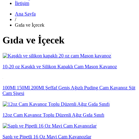
İletişim
Ana Sayfa
/
Gıda ve İçecek
Gıda ve İçecek
10-20 oz Kaşıklı ve Silikon Kapaklı Cam Mason Kavanoz
100Ml 150Ml 200Ml Şeffaf Geniş Ağızlı Puding Cam Kavanoz Süt
Cam Şişesi
12oz Cam Kavanoz Toplu Düzenli Ağız Gıda Sınıfı
Saplı ve Pipetli 16 Oz Mavi Cam Kavanozlar