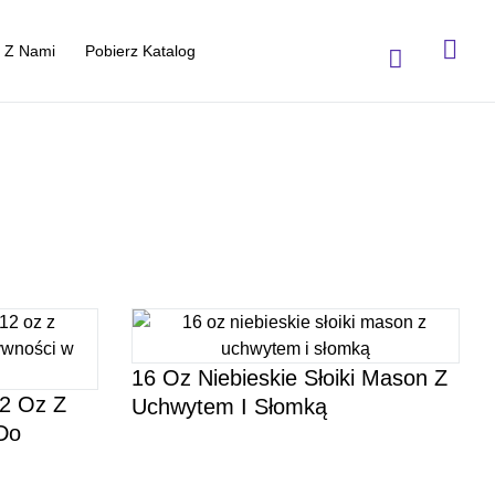
ę Z Nami
Pobierz Katalog
16 Oz Niebieskie Słoiki Mason Z
12 Oz Z
Uchwytem I Słomką
Do