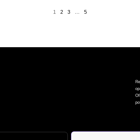
1
2
3
…
5
Re
op
Of
po