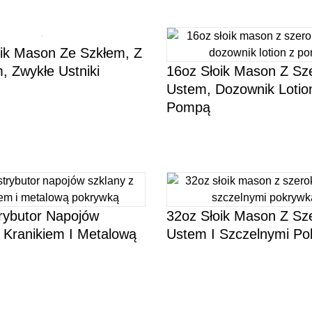
ik Mason Ze Szkłem, Z
 Zwykłe Ustniki
16oz Słoik Mason Z Sz
Ustem, Dozownik Lotio
Pompą
rybutor Napojów
32oz Słoik Mason Z Sz
 Kranikiem I Metalową
Ustem I Szczelnymi P