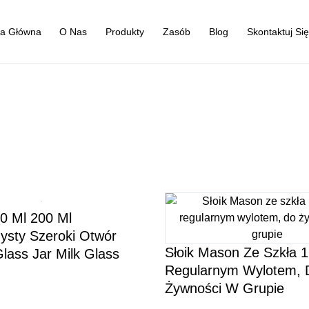
na Główna
O Nas
Produkty
Zasób
Blog
Skontaktuj Si
0 Ml 200 Ml
ysty Szeroki Otwór
Słoik Mason Ze Szkła 
lass Jar Milk Glass
Regularnym Wylotem, 
Żywności W Grupie