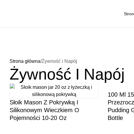
Stro
Strona główna
/
Żywność i Napój
Żywność I Napój
100 Ml 15
Słoik Mason Z Pokrywką I
Przezrocz
Silikonowym Wieczkiem O
Pudding G
Pojemności 10-20 Oz
Bottle