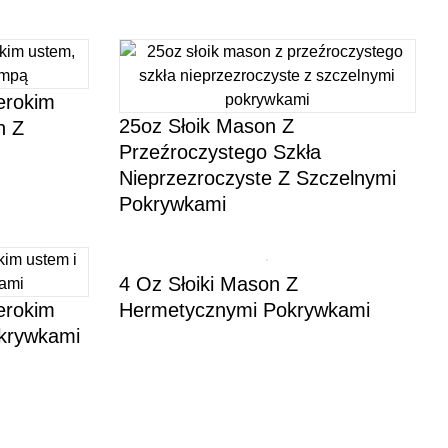
erokim
25oz Słoik Mason Z
n Z
Przeźroczystego Szkła
Nieprzezroczyste Z Szczelnymi
Pokrywkami
4 Oz Słoiki Mason Z
erokim
Hermetycznymi Pokrywkami
okrywkami