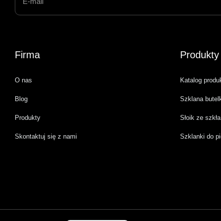
Firma
Produkty
O nas
Katalog produ
Blog
Szklana butel
Produkty
Słoik ze szkła
Portuguese
Skontaktuj się z nami
Szklanki do pi
Turkish
German
French
Italian
English