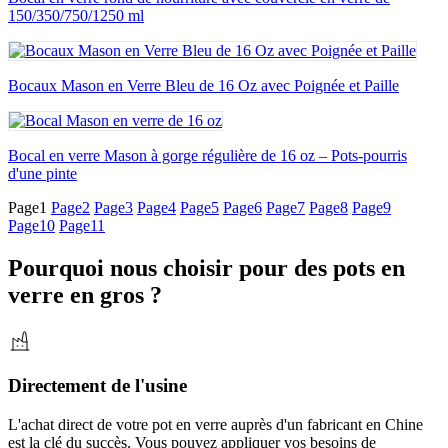
150/350/750/1250 ml
Bocaux Mason en Verre Bleu de 16 Oz avec Poignée et Paille
Bocal en verre Mason à gorge régulière de 16 oz – Pots-pourris
d'une pinte
Page
1
Page
2
Page
3
Page
4
Page
5
Page
6
Page
7
Page
8
Page
9
Page
10
Page
11
Pourquoi nous choisir pour des pots en
verre en gros ?
Directement de l'usine
L'achat direct de votre pot en verre auprès d'un fabricant en Chine
est la clé du succès. Vous pouvez appliquer vos besoins de