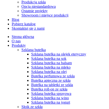
Produkcja szkła
Opcja niestandardowa
Ostatnie projekty
Showroom i miejsce produkcji
Blog
Pobierz katalog
Skontaktuj się z nami
Strona główna
O nas
Produkty
Szklana butelka
Szklana butelka na olejek eteryczny
Szklana butelka na sok
Szklana butelka na balsam
Szklana butelka na mleko
Szklana butelka na olej
Butelka perfumowa ze szkła
Butelka apteczna ze szkła
Butelka na tabletki ze szkła
Butelka roll-on ze szkła
Szklana butelka sprayowa
Szklana butelka na wino
Szklana butelka na jogurt
Słoik ze szkła