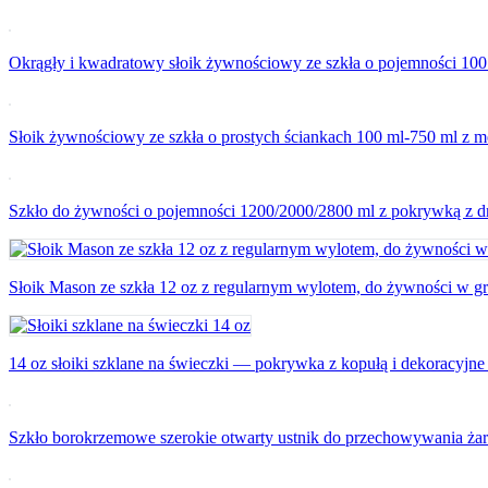
Okrągły i kwadratowy słoik żywnościowy ze szkła o pojemności 100
Słoik żywnościowy ze szkła o prostych ściankach 100 ml-750 ml z 
Szkło do żywności o pojemności 1200/2000/2800 ml z pokrywką z 
Słoik Mason ze szkła 12 oz z regularnym wylotem, do żywności w gr
14 oz słoiki szklane na świeczki — pokrywka z kopułą i dekoracyjne
Szkło borokrzemowe szerokie otwarty ustnik do przechowywania ża