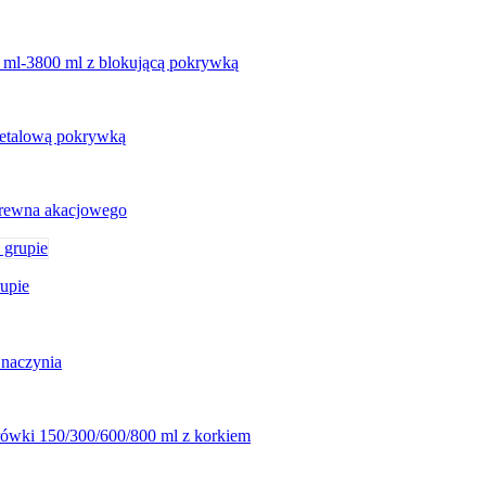
 ml-3800 ml z blokującą pokrywką
metalową pokrywką
drewna akacjowego
upie
 naczynia
rówki 150/300/600/800 ml z korkiem