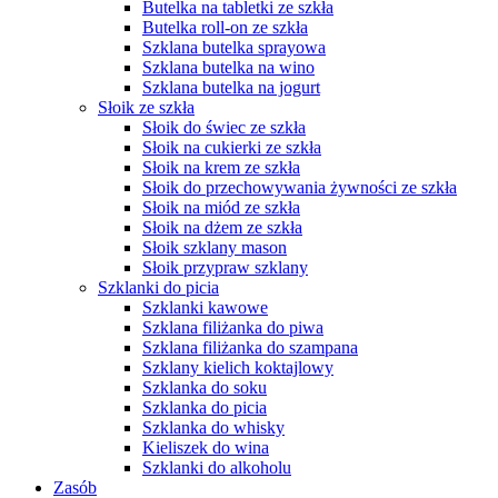
Butelka na tabletki ze szkła
Butelka roll-on ze szkła
Szklana butelka sprayowa
Szklana butelka na wino
Szklana butelka na jogurt
Słoik ze szkła
Słoik do świec ze szkła
Słoik na cukierki ze szkła
Słoik na krem ze szkła
Słoik do przechowywania żywności ze szkła
Słoik na miód ze szkła
Słoik na dżem ze szkła
Słoik szklany mason
Słoik przypraw szklany
Szklanki do picia
Szklanki kawowe
Szklana filiżanka do piwa
Szklana filiżanka do szampana
Szklany kielich koktajlowy
Szklanka do soku
Szklanka do picia
Szklanka do whisky
Kieliszek do wina
Szklanki do alkoholu
Zasób