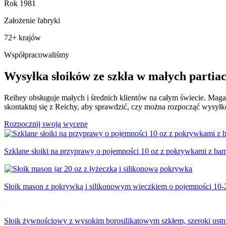
Rok 1981
Założenie fabryki
72+ krajów
Współpracowaliśmy
Wysyłka słoików ze szkła w małych partiac
Reihey obsługuje małych i średnich klientów na całym świecie. Maga
skontaktuj się z Reichy, aby sprawdzić, czy można rozpocząć wysyłkę
Rozpocznij swoją wycenę
Szklane słoiki na przyprawy o pojemności 10 oz z pokrywkami z ba
Słoik mason z pokrywką i silikonowym wieczkiem o pojemności 10-
Słoik żywnościowy z wysokim borosilikatowym szkłem, szeroki ust