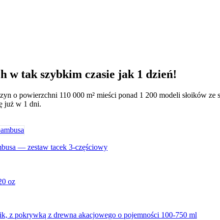
h w tak szybkim czasie jak 1 dzień!
zyn o powierzchni 110 000 m² mieści ponad 1 200 modeli słoików ze szk
 już w 1 dni.
mbusa — zestaw tacek 3-częściowy
20 oz
nik, z pokrywką z drewna akacjowego o pojemności 100-750 ml