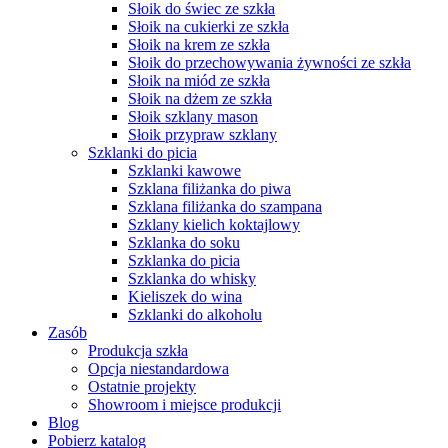
Słoik do świec ze szkła
Słoik na cukierki ze szkła
Słoik na krem ze szkła
Słoik do przechowywania żywności ze szkła
Słoik na miód ze szkła
Słoik na dżem ze szkła
Słoik szklany mason
Słoik przypraw szklany
Szklanki do picia
Szklanki kawowe
Szklana filiżanka do piwa
Szklana filiżanka do szampana
Szklany kielich koktajlowy
Szklanka do soku
Szklanka do picia
Szklanka do whisky
Kieliszek do wina
Szklanki do alkoholu
Zasób
Produkcja szkła
Opcja niestandardowa
Ostatnie projekty
Showroom i miejsce produkcji
Blog
Pobierz katalog