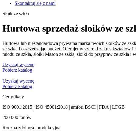
Skontaktuj się z nami
Słoik ze szkła
Hurtowa sprzedaż słoików ze s
Hurtowa lub niestandardowa prywatna marka twoich słoików ze szkła
ze szkła i oszczędzając budżet. Oferujemy szeroki zakres kształtów i 
miodu ze szkła, słoiki Mason ze szkła, słoiki do przypraw ze szkła i w
Uzyskaj wycenę
Pobierz katalog
Uzyskaj wycenę
Pobierz katalog
Certyfikaty
ISO 9001:2015 | ISO 45001:2018 | amfori BSCI | FDA | LFGB
200 000 tonów
Roczna zdolność produkcyjna