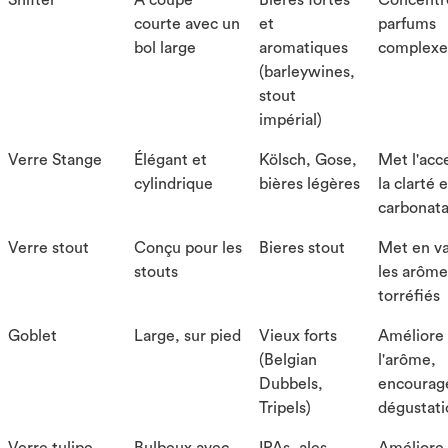
Snifter
À coupe
Bières fortes
Concentr
courte avec un
et
parfums
bol large
aromatiques
complexe
(barleywines,
stout
impérial)
Verre Stange
Élégant et
Kölsch, Gose,
Met l'acc
cylindrique
bières légères
la clarté e
carbonata
Verre stout
Conçu pour les
Bieres stout
Met en va
stouts
les arôme
torréfiés
Goblet
Large, sur pied
Vieux forts
Améliore
(Belgian
l'arôme,
Dubbels,
encourage
Tripels)
dégustati