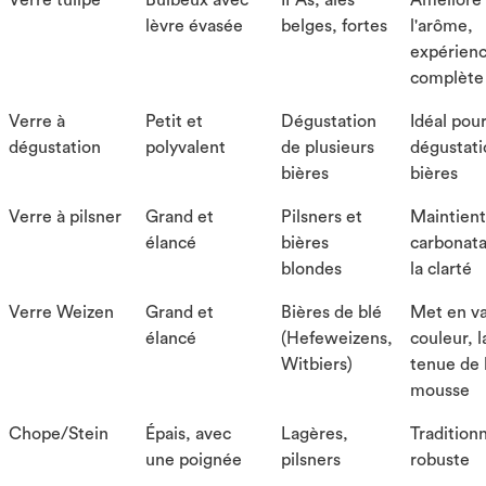
Verre tulipe
Bulbeux avec
IPAs, ales
Améliore
lèvre évasée
belges, fortes
l'arôme,
expérien
complète
Verre à
Petit et
Dégustation
Idéal pour
dégustation
polyvalent
de plusieurs
dégustati
bières
bières
Verre à pilsner
Grand et
Pilsners et
Maintient
élancé
bières
carbonata
blondes
la clarté
Verre Weizen
Grand et
Bières de blé
Met en va
élancé
(Hefeweizens,
couleur, l
Witbiers)
tenue de 
mousse
Chope/Stein
Épais, avec
Lagères,
Traditionn
une poignée
pilsners
robuste