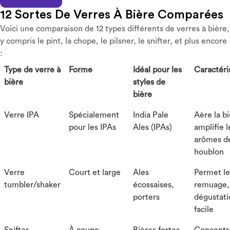
12 Sortes De Verres À Bière Comparées
Voici une comparaison de 12 types différents de verres à bière,
y compris le pint, la chope, le pilsner, le snifter, et plus encore
:
Type de verre à
Forme
Idéal pour les
Caractéri
bière
styles de
bière
Verre IPA
Spécialement
India Pale
Aère la bi
pour les IPAs
Ales (IPAs)
amplifie l
arômes d
houblon
Verre
Court et large
Ales
Permet le
tumbler/shaker
écossaises,
remuage,
porters
dégustati
facile