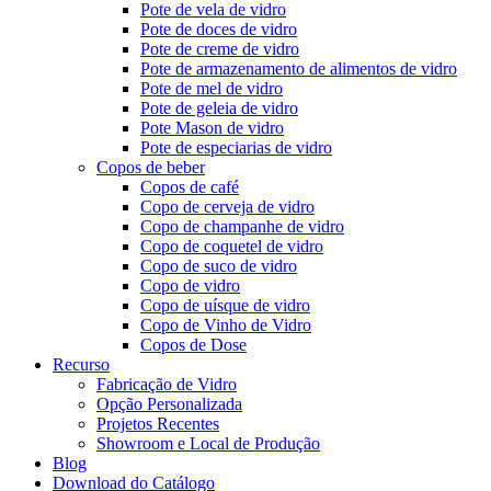
Pote de vela de vidro
Pote de doces de vidro
Pote de creme de vidro
Pote de armazenamento de alimentos de vidro
Pote de mel de vidro
Pote de geleia de vidro
Pote Mason de vidro
Pote de especiarias de vidro
Copos de beber
Copos de café
Copo de cerveja de vidro
Copo de champanhe de vidro
Copo de coquetel de vidro
Copo de suco de vidro
Copo de vidro
Copo de uísque de vidro
Copo de Vinho de Vidro
Copos de Dose
Recurso
Fabricação de Vidro
Opção Personalizada
Projetos Recentes
Showroom e Local de Produção
Blog
Download do Catálogo