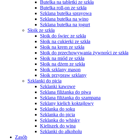
Butelka na tabletki ze szkła
Butelka roll-on ze szkła
Szklana butelka sprayowa
Szklana butelka na wino
Szklana butelka na jogurt
Słoik ze szkła
Słoik do świec ze szkła
Słoik na cukierki ze szkła
Słoik na krem ze szkła
Słoik do przechowywania żywności ze szkła
Słoik na miód ze szkła
Słoik na dżem ze szkła
Słoik szklany mason
Słoik przypraw szklany
Szklanki do picia
Szklanki kawowe
Szklana filiżanka do piwa
Szklana filiżanka do szampana
Szklany kielich koktajlowy
Szklanka do soku
Szklanka do picia
Szklanka do whisky
Kieliszek do wina
Szklanki do alkoholu
Zasób