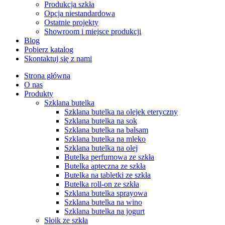
Produkcja szkła
Opcja niestandardowa
Ostatnie projekty
Showroom i miejsce produkcji
Blog
Pobierz katalog
Skontaktuj się z nami
Strona główna
O nas
Produkty
Szklana butelka
Szklana butelka na olejek eteryczny
Szklana butelka na sok
Szklana butelka na balsam
Szklana butelka na mleko
Szklana butelka na olej
Butelka perfumowa ze szkła
Butelka apteczna ze szkła
Butelka na tabletki ze szkła
Butelka roll-on ze szkła
Szklana butelka sprayowa
Szklana butelka na wino
Szklana butelka na jogurt
Słoik ze szkła