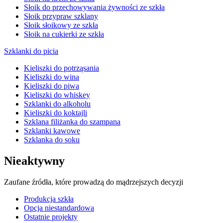
Słoik do przechowywania żywności ze szkła
Słoik przypraw szklany
Słoik słoikowy ze szkła
Słoik na cukierki ze szkła
Szklanki do picia
Kieliszki do potrząsania
Kieliszki do wina
Kieliszki do piwa
Kieliszki do whiskey
Szklanki do alkoholu
Kieliszki do koktajli
Szklana filiżanka do szampana
Szklanki kawowe
Szklanka do soku
Nieaktywny
Zaufane źródła, które prowadzą do mądrzejszych decyzji
Produkcja szkła
Opcja niestandardowa
Ostatnie projekty