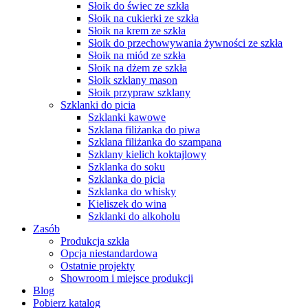
Słoik do świec ze szkła
Słoik na cukierki ze szkła
Słoik na krem ze szkła
Słoik do przechowywania żywności ze szkła
Słoik na miód ze szkła
Słoik na dżem ze szkła
Słoik szklany mason
Słoik przypraw szklany
Szklanki do picia
Szklanki kawowe
Szklana filiżanka do piwa
Szklana filiżanka do szampana
Szklany kielich koktajlowy
Szklanka do soku
Szklanka do picia
Szklanka do whisky
Kieliszek do wina
Szklanki do alkoholu
Zasób
Produkcja szkła
Opcja niestandardowa
Ostatnie projekty
Showroom i miejsce produkcji
Blog
Pobierz katalog