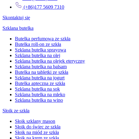
(+86)177 5609 7310
Skontaktuj się
Szklana butelka
Butelka perfumowa ze szkła
Butelka roll-on ze szkła
Szklana butelka sprayowa
Szklana butelka na olej
Szklana butelka na olejek eteryczny
Szklana butelka na balsam
Butelka na tabletki ze szkła
Szklana butelka na jogurt
Butelka apteczna ze szkła
Szklana butelka na sok
Szklana butelka na mleko
Szklana butelka na wino
Słoik ze szkła
Słoik szklany mason
Słoik do świec ze szkła
Słoik na miód ze szkła
Słoik na krem ze szkła