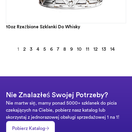
10oz Rzeźbione Szklanki Do Whisky
1
2
3
4
5
6
7
8
9
10
11
12
13
14
Nie Znalazłeś Swojej Potrzeby?
Nie martw się, mamy ponad 5000+ szklanek do picia
czekających na Ciebie, pobierz nasz katalog lub
skorzystaj z jednorazowej obsługi sprzedażowej 1 na 1!
Pobierz Katalog