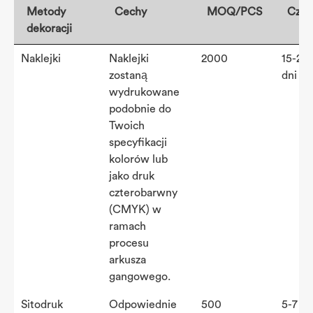
Metody
Cechy
MOQ/PCS
Czas
dekoracji
Metody
Cechy
MOQ/PCS
Czas
Naklejki
Naklejki
2000
15-20
dekoracji
zostaną
dni
wydrukowane
podobnie do
Twoich
specyfikacji
kolorów lub
jako druk
czterobarwny
(CMYK) w
ramach
procesu
arkusza
gangowego.
Sitodruk
Odpowiednie
500
5-7 dn