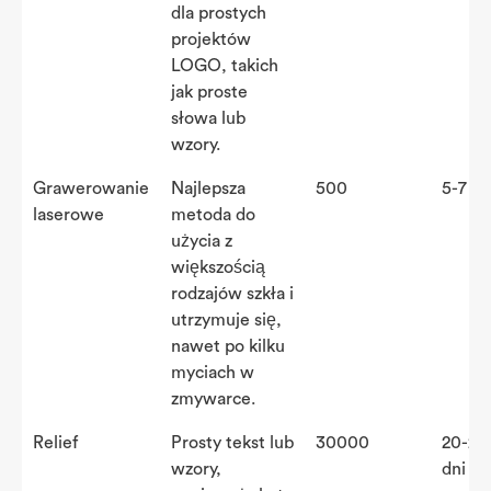
dla prostych
projektów
LOGO, takich
jak proste
słowa lub
wzory.
Grawerowanie
Najlepsza
500
5-7 dn
laserowe
metoda do
użycia z
większością
rodzajów szkła i
utrzymuje się,
nawet po kilku
myciach w
zmywarce.
Relief
Prosty tekst lub
30000
20-25
wzory,
dni