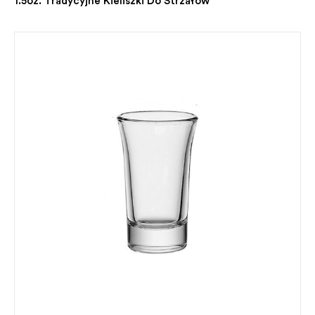
1.5oz. Tradycyjne Kieliszki Do Strzałów