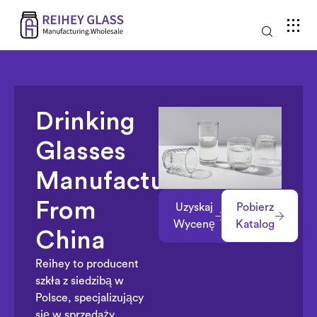
Drinking
Glasses
Manufacture
From
Uzyskaj
Pobierz
Wycenę
Katalog
China
Reihey to producent
szkła z siedzibą w
Polsce, specjalizujący
się w sprzedaży