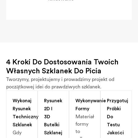
4 Kroki Do Dostosowania Twoich
Własnych Szklanek Do Picia
Tworzymy, projektujemy i prowadzimy projekt od
początkowej idei do prawdziwych szklanek.
Wykonaj
Rysunek
Wykonywanie
Przygotuj
Rysunek
2D I
Formy
Próbki
Materiał
Techniczny
3D
Do
formy
Szklanek
Butelki
Testu
to
Gdy
Szklanej
Jakości