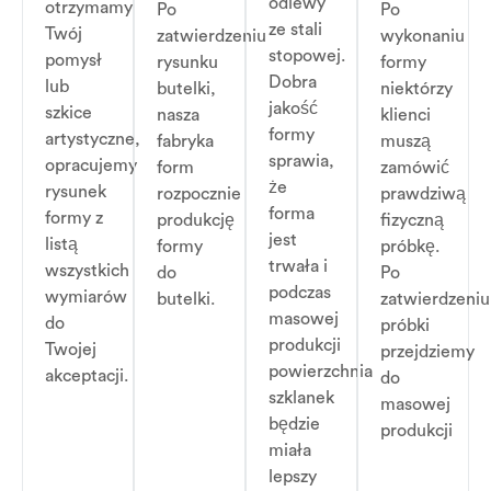
odlewy
otrzymamy
Po
Po
ze stali
Twój
zatwierdzeniu
wykonaniu
stopowej.
pomysł
rysunku
formy
Dobra
lub
butelki,
niektórzy
jakość
szkice
nasza
klienci
formy
artystyczne,
fabryka
muszą
sprawia,
opracujemy
form
zamówić
że
rysunek
rozpocznie
prawdziwą
forma
formy z
produkcję
fizyczną
jest
listą
formy
próbkę.
trwała i
wszystkich
do
Po
podczas
wymiarów
butelki.
zatwierdzeniu
masowej
do
próbki
produkcji
Twojej
przejdziemy
powierzchnia
akceptacji.
do
szklanek
masowej
będzie
produkcji
miała
lepszy