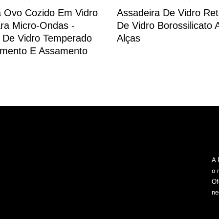
a Ovo Cozido Em Vidro
Assadeira De Vidro Ret
ra Micro-Ondas -
De Vidro Borossilicato
s De Vidro Temperado
Alças
imento E Assamento
A 
o 
Of
ne