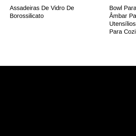
Assadeiras De Vidro De
Bowl Par
Borossilicato
Âmbar Pa
Utensílio
Para Coz