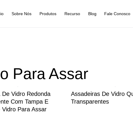
cio
Sobre Nós
Produtos
Recurso
Blog
Fale Conosco
ro Para Assar
a De Vidro Redonda
Assadeiras De Vidro Q
ente Com Tampa E
Transparentes
Vidro Para Assar