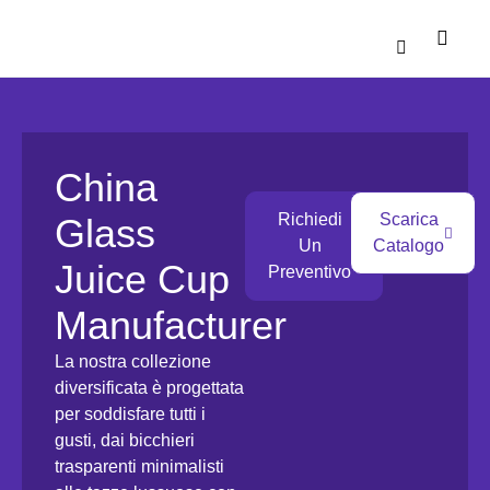
Chi Siamo
Download Catalo
China
Richiedi
Scarica
Glass
Un
Catalogo
Juice Cup
Preventivo
Manufacturer
La nostra collezione
diversificata è progettata
per soddisfare tutti i
gusti, dai bicchieri
trasparenti minimalisti